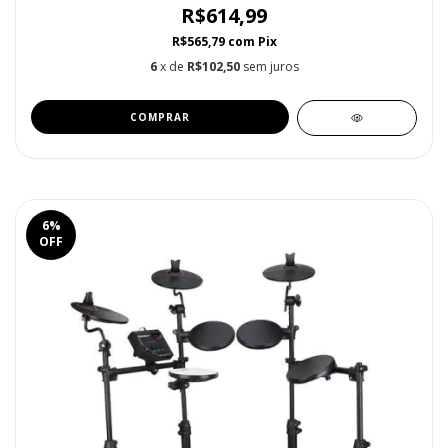
R$614,99
R$565,79
com
Pix
6
x de
R$102,50
sem juros
6
%
OFF