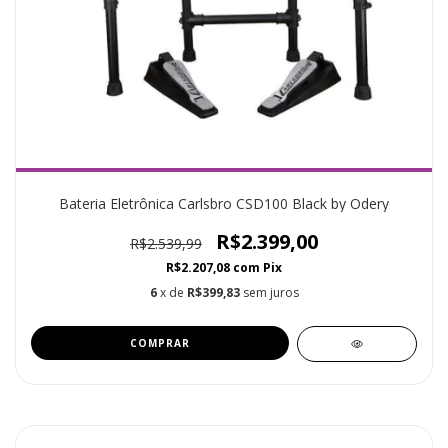
Bateria Eletrônica Carlsbro CSD100 Black by Odery
R$2.399,00
R$2.539,99
R$2.207,08
com
Pix
6
x de
R$399,83
sem juros