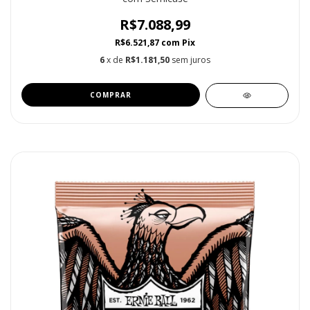
R$7.088,99
R$6.521,87
com
Pix
6
x de
R$1.181,50
sem juros