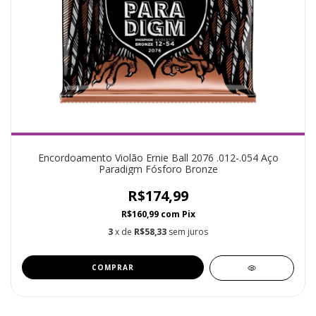
Encordoamento Violão Ernie Ball 2076 .012-.054 Aço
Paradigm Fósforo Bronze
R$174,99
R$160,99
com
Pix
3
x de
R$58,33
sem juros