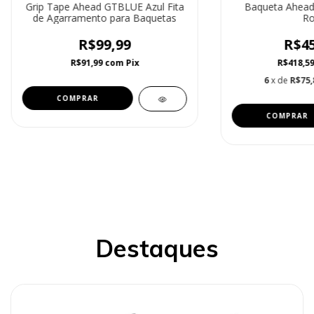
Grip Tape Ahead GTBLUE Azul Fita
Baqueta Ahead
de Agarramento para Baquetas
Ro
R$99,99
R$45
R$91,99
com
Pix
R$418,5
6
x de
R$75,
Destaques